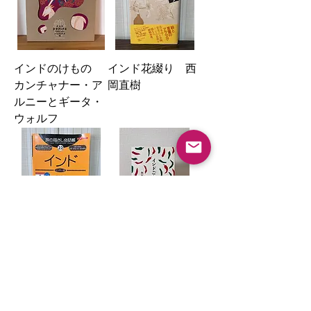
インドのけもの
インド花綴り 西
カンチャナー・ア
岡直樹
ルニーとギータ・
ウォルフ
インド（ヒンディ
インドごちそう
ー語）旅の指さし
帖 矢萩多聞
会話帳 岡口良子