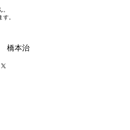
ん。
ます。
 橋本治