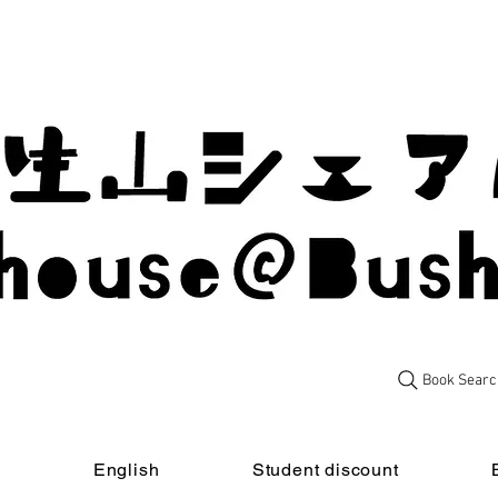
Book Searc
t
English
Student discount