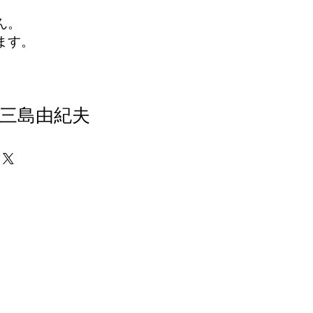
ん。
ます。
三島由紀夫