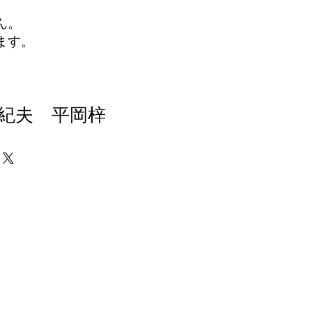
ん。
ます。
紀夫 平岡梓