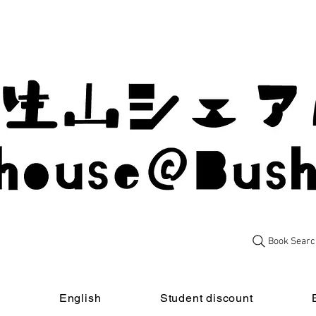
Book Searc
t
English
Student discount