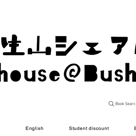
Book Searc
t
English
Student discount