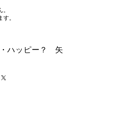
ん。
ます。
・ハッピー？ 矢