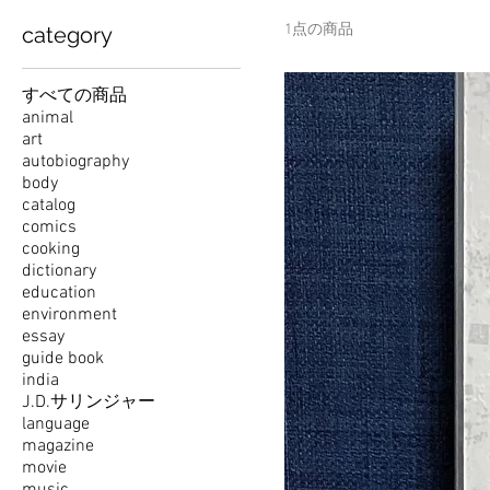
1点の商品
category
すべての商品
animal
art
autobiography
body
catalog
comics
cooking
dictionary
education
environment
essay
guide book
india
J.D.サリンジャー
language
magazine
movie