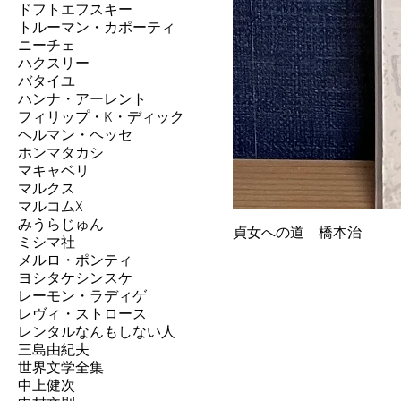
ドフトエフスキー
トルーマン・カポーティ
ニーチェ
ハクスリー
バタイユ
ハンナ・アーレント
フィリップ・K・ディック
ヘルマン・ヘッセ
ホンマタカシ
マキャベリ
マルクス
マルコムX
みうらじゅん
貞女への道 橋本治
ミシマ社
メルロ・ポンティ
ヨシタケシンスケ
レーモン・ラディゲ
レヴィ・ストロース
レンタルなんもしない人
三島由紀夫
世界文学全集
中上健次