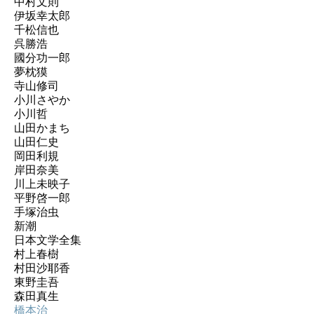
中村文則
伊坂幸太郎
千松信也
呉勝浩
國分功一郎
夢枕獏
寺山修司
小川さやか
小川哲
山田かまち
山田仁史
岡田利規
岸田奈美
川上未映子
平野啓一郎
手塚治虫
新潮
日本文学全集
村上春樹
村田沙耶香
東野圭吾
森田真生
橋本治