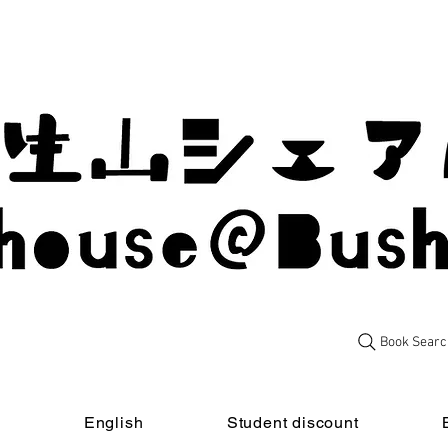
Book Searc
t
English
Student discount