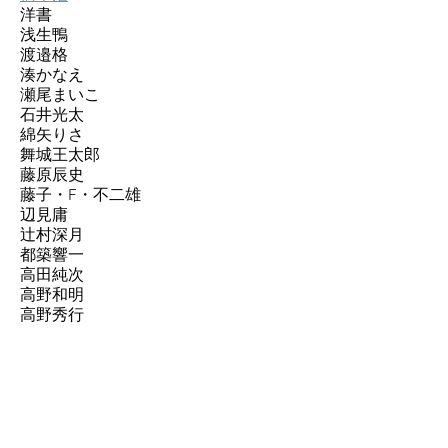
洋書
浅生鴨
渡邉格
湊かなえ
瀬尾まいこ
石井光太
綿矢りさ
舞城王太郎
藤原辰史
藤子・F・不二雄
辺見庸
辻村深月
都築響一
高田純次
高野和明
高野秀行