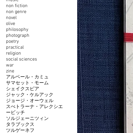
music
non fiction
non genre
novel
olive
philosophy
photograph
poetry
practical
religion
social sciences
war
zine
アルベール・カミュ
サマセット・モーム
シェイクスピア
ジャック・ケルアック
ジョージ・オーウェル
スべトラーナ・アレクシエ
ービッチ
ソルジェーニツィン
タラブックス
ツルゲーネフ